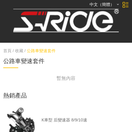
中文（簡體）
首頁
/
收藏
/
公路車變速套件
公路車變速套件
暫無內容
熱銷產品
K車型 后變速器 8/9/10速