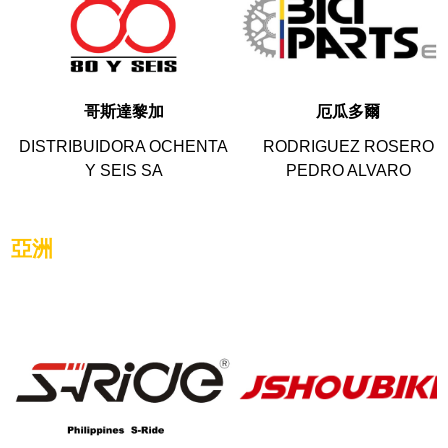
哥斯達黎加
厄瓜多爾
DISTRIBUIDORA OCHENTA
RODRIGUEZ ROSERO
Y SEIS SA
PEDRO ALVARO
亞洲