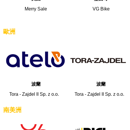
Merry Sale
VG Bike
歐洲
波蘭
波蘭
Tora - Zajdel II Sp. z o.o.
Tora - Zajdel II Sp. z o.o.
南美洲