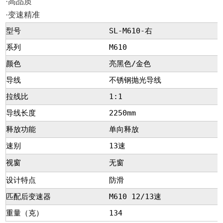
·高品质
·变速精准
型号
SL-M610-右
系列
M610
颜色
亮黑色/金色
导线
不锈钢抛光导线
拉线比
1:1
导线长度
2250mm
释放功能
单向释放
速别
13速
视窗
无窗
设计特点
防滑
匹配后变速器
M610 12/13速
重量（克）
134