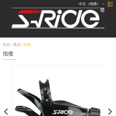
中文（簡體）
首頁
/
產品
/
指撥
指撥