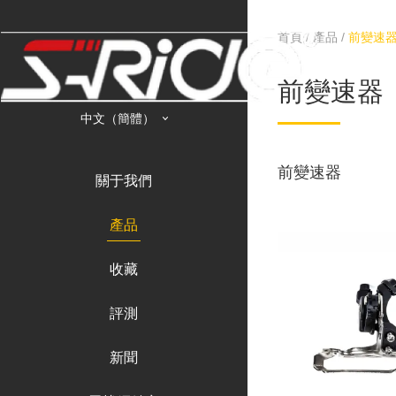
首頁
/
產品
/
前變速
前變速器
中文（簡體）
前變速器
關于我們
產品
收藏
評測
新聞