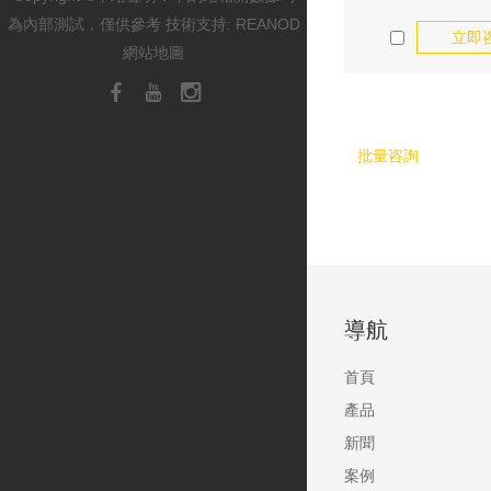
為內部測試，僅供參考 技術支持:
REANOD
立即
網站地圖
S-Ride M300 MT
導航
速器, 高強鋁合金本
金鋼推板,耐
首頁
產品
新聞
案例