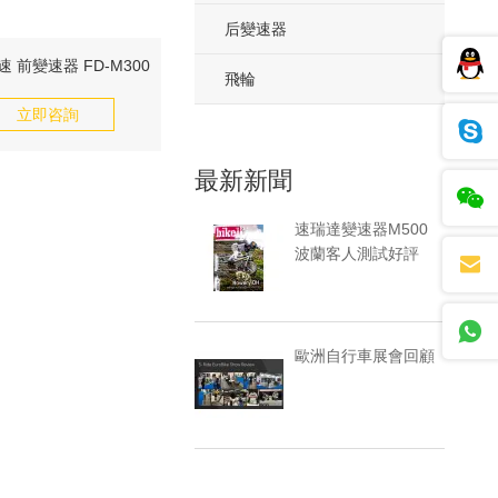
后變速器
速 前變速器 FD-M300
飛輪
立即咨詢
最新新聞
速瑞達變速器M500
波蘭客人測試好評
歐洲自行車展會回顧