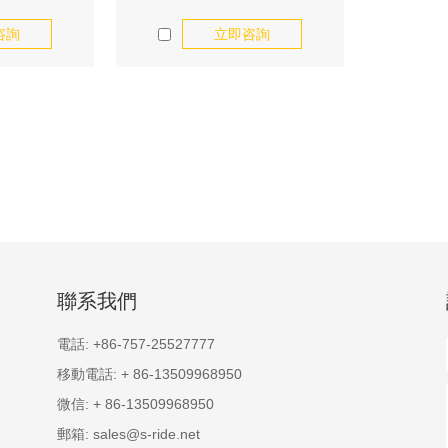
咨詢
立即咨詢
B 2x8/9速 前變
S-Ride M300 MTB 3x9速 前變速
S-Ride M
聯系我們
體,增強處理合
器, 高強鋁合金本體,增強處理合金
器, 高強
用不變形
鋼推板,耐用不變形
鋼推
電話:
+86-757-25527777
移動電話:
+ 86-13509968950
微信:
+ 86-13509968950
郵箱:
sales@s-ride.net