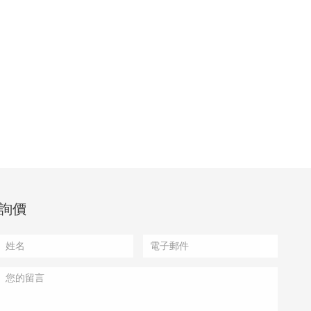
300 MTB 3x8速 前變速
詢價
鋁合金本體,增強處理合金
板,耐用不變形