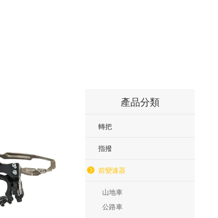
產品分類
轉把
指撥
前變速器
山地車
公路車