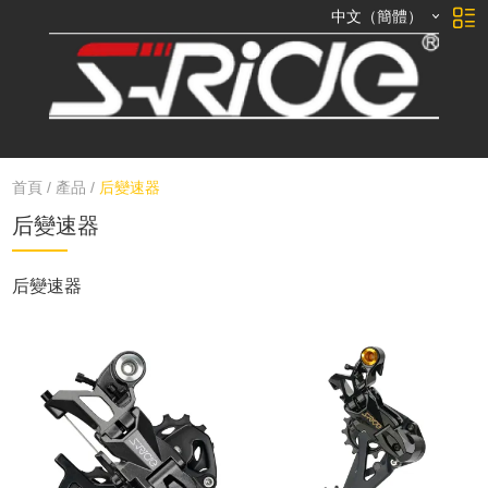
中文（簡體）
首頁
/
產品
/
后變速器
后變速器
后變速器