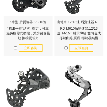
K車型 后變速器 8/9/10速
山地車 12/13速 后變速器 RD-M610
“梯形平推”結構- 穩定，可靠
RD-M610后變速器,12/13
避免幽靈式換檔，減少鏈條晃
速,14/15T 軸承導輪,雙向合成
動 換檔更省力
導鏈曲線,長腿,穩鏈器結構
立即咨詢
立即咨詢