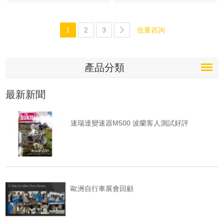
1
2
3
產品分類
最新新聞
速瑞達變速器M500 波蘭客人測試好評
歐洲自行車展會回顧