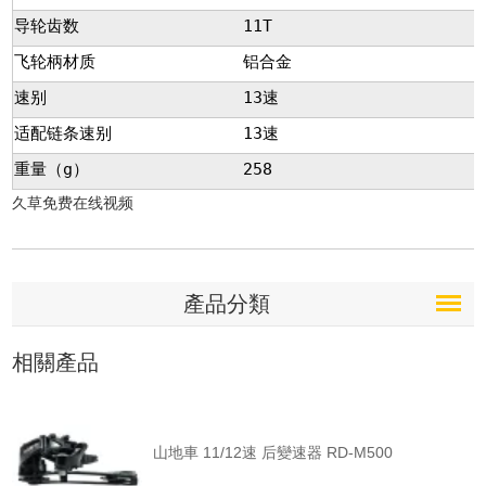
导轮齿数
11T
飞轮柄材质
铝合金
速别
13速
适配链条速别
13速
重量（g）
258
久草免费在线视频
產品分類
相關產品
山地車 11/12速 后變速器 RD-M500