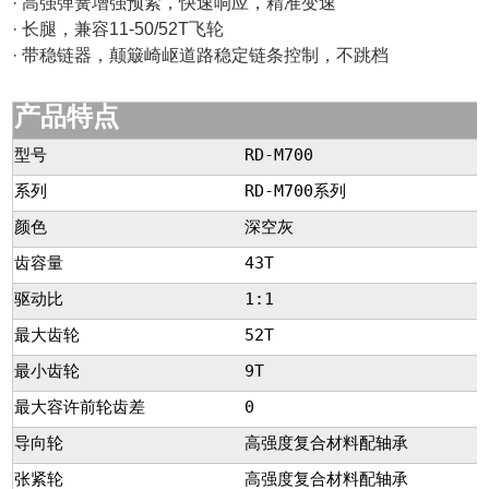
· 高强弹簧增强预紧，快速响应，精准变速
· 长腿，兼容11-50/52T飞轮
· 带稳链器，颠簸崎岖道路稳定链条控制，不跳档
产品特点
型号
RD-M700
系列
RD-M700系列
颜色
深空灰
齿容量
43T
驱动比
1:1
最大齿轮
52T
最小齿轮
9T
最大容许前轮齿差
0
导向轮
高强度复合材料配轴承
张紧轮
高强度复合材料配轴承