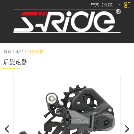
中文（簡體）
首頁
/
產品
/
后變速器
后變速器