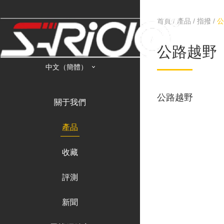
首頁
/
產品
/
指撥
/
公路越野
中文（簡體）
公路越野
關于我們
產品
收藏
評測
新聞