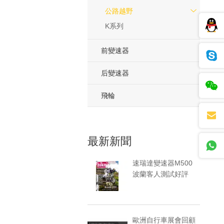
公路越野
K系列
前變速器
后變速器
飛輪
最新新聞
速瑞達變速器M500
波蘭客人測試好評
歐洲自行車展會回顧