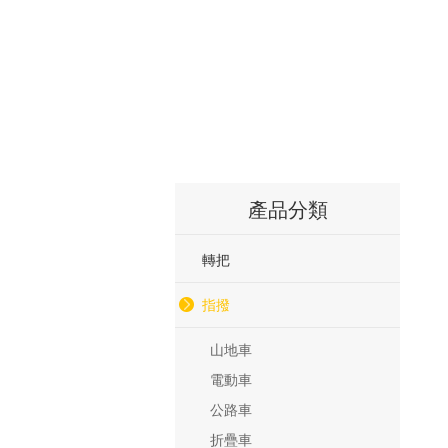
產品分類
轉把
指撥
山地車
電動車
公路車
折疊車