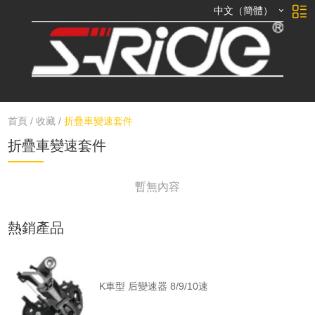
中文（簡體）
首頁
/
收藏
/
折疊車變速套件
折疊車變速套件
暫無內容
熱銷產品
K車型 后變速器 8/9/10速