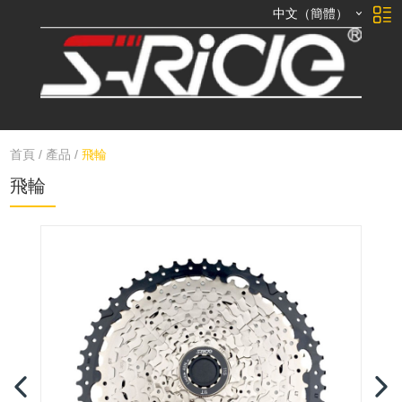
中文（簡體）
首頁
/
產品
/
飛輪
飛輪