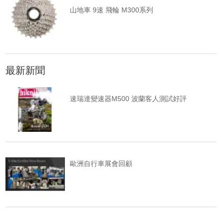
山地車 9速 飛輪 M300系列
最新新聞
速瑞達變速器M500 波蘭客人測試好評
歐洲自行車展會回顧