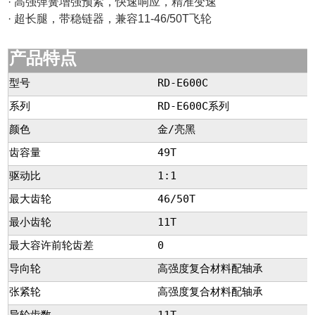
· 高强弹簧增强预紧，快速响应，精准变速
· 超长腿，带稳链器，兼容11-46/50T飞轮
产品特点
型号
RD-E600C
系列
RD-E600C系列
颜色
金/亮黑
齿容量
49T
驱动比
1:1
最大齿轮
46/50T
最小齿轮
11T
最大容许前轮齿差
0
导向轮
高强度复合材料配轴承
张紧轮
高强度复合材料配轴承
导轮齿数
11T